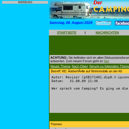
WERBUNG
Samstag, 08. August 2026
STARTSEITE
|
NACHRICHTEN
ACHTUNG:
Sie befinden sich im alten Diskussionsforu
antworten. Zum neuen Forum geht es
hier
.
Neues Thema
Nach Oben
Sprung zu folgendem Them
|
|
Betreff: RE: ÃœberfÃ¤lle auf Wohnmobile an der A5
Autor: Revisor (p5B171401.dip0.t-ipcon
Datum: 31.08.09 21:30
Wer sprach vom Camping? Es ging um die
Themen