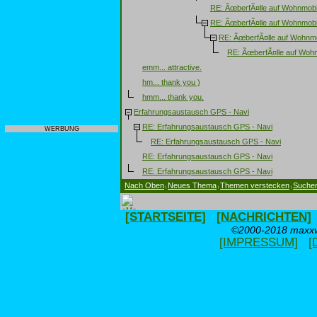
RE: ÃœberfÃ¤lle auf Wohnmobi
RE: ÃœberfÃ¤lle auf Wohnmobi
RE: ÃœberfÃ¤lle auf Wohnmo
RE: ÃœberfÃ¤lle auf Wohn
emm... attractive.
hm... thank you )
hmm... thank you.
Erfahrungsaustausch GPS - Navi
RE: Erfahrungsaustausch GPS - Navi
WERBUNG
RE: Erfahrungsaustausch GPS - Navi
RE: Erfahrungsaustausch GPS - Navi
RE: Erfahrungsaustausch GPS - Navi
Nach Oben
Neues Thema
Themen verstecken
Suche
|
|
|
[STARTSEITE]
[NACHRICHTEN]
©2000-2018 maxxwe
[IMPRESSUM]
[