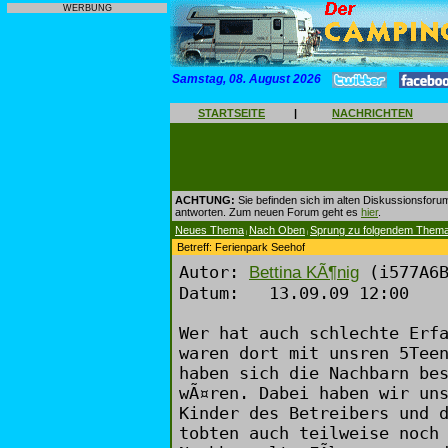
WERBUNG
Samstag, 08. August 2026
STARTSEITE
|
NACHRICHTEN
ACHTUNG:
Sie befinden sich im alten Diskussionsforu
antworten. Zum neuen Forum geht es
hier
.
Neues Thema
Nach Oben
Sprung zu folgendem Them
|
|
Betreff: Ferienpark Seehof
Autor:
(i577A6B
Bettina KÃ¶nig
Datum: 13.09.09 12:00
Wer hat auch schlechte Erf
waren dort mit unsren 5Tee
haben sich die Nachbarn be
wÃ¤ren. Dabei haben wir un
Kinder des Betreibers und 
tobten auch teilweise noch