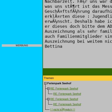
Nachbarzelt. FÃ¼r uns war 
was uns stÃ¶rt ist das Mes
GeschÃ¤ftsfÃ¼hrung daraufh
erklÃ¤rten diese : Jugendl
erwÃ¼nscht. Deshalb habe i
er dieses doch bitte dem A
Auszeichnung als sehr fami
auch Familienmitglieder si
Auszeichnung bei weitem ni
Bettina
WERBUNG
Themen
Ferienpark Seehof
RE: Ferienpark Seehof
RE: Ferienpark Seehof
RE: Ferienpark Seehof
RE: Ferienpark Seehof
! ! nicht kÃ¶niglich ! !