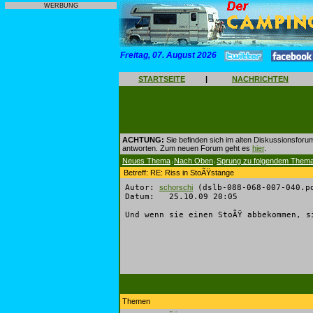
WERBUNG
Freitag, 07. August 2026
STARTSEITE
|
NACHRICHTEN
ACHTUNG:
Sie befinden sich im alten Diskussionsforu
antworten. Zum neuen Forum geht es
hier
.
Neues Thema
Nach Oben
Sprung zu folgendem Them
|
|
Betreff: RE: Riss in StoÃŸstange
Autor:
schorschi
(dslb-088-068-007-040.p
Datum: 25.10.09 20:05
Und wenn sie einen StoÃŸ abbekommen, s
Themen