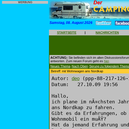
WERBUNG
Samstag, 08. August 2026
STARTSEITE
|
NACHRICHTEN
ACHTUNG:
Sie befinden sich im alten Diskussionsforu
antworten. Zum neuen Forum geht es
hier
.
Neues Thema
Nach Oben
Sprung zu folgendem Them
|
|
Betreff: mit Wohnwagen ans Nordkap
Autor:
(ppp-88-217-126-
deo
Datum: 27.10.09 19:56
Hallo,
ich plane im nÃ¤chsten Jah
ans Nordkap zu fahren.
Gibt es da Erfahrungen, ob
Wohnmobil ein muÃŸ?
Hat da jemand Erfahrung un