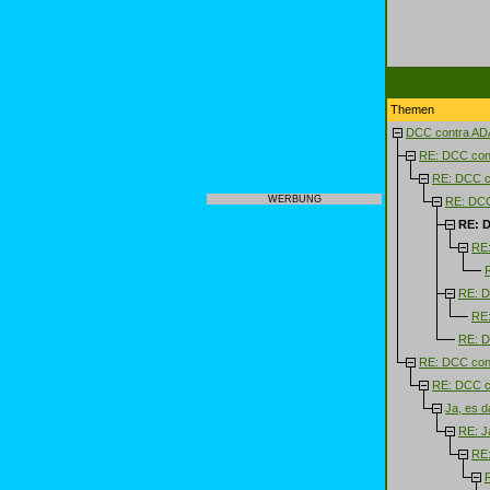
Themen
DCC contra ADA
RE: DCC con
RE: DCC c
WERBUNG
RE: DCC
RE: D
RE:
RE: D
RE:
RE: D
RE: DCC con
RE: DCC c
Ja, es d
RE: Ja
RE:
R