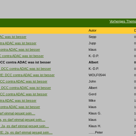
Vorheriges Them
Autor
C was ist besser
Sepp
0
tra ADAC was ist besser
Jupp
0
ontra ADAC was ist besser
klaus
0
 contra ADAC was ist besser
K.-D.P.
0
CC contra ADAC was ist besser
Albert
0
 DCC contra ADAC was ist besser
K.-D.P.
0
RE: DCC contra ADAC was ist besser
WOLF0544
0
CC contra ADAC was ist besser
John
0
 DCC contra ADAC was ist besser
Albert
0
CC contra ADAC was ist besser
Gerd
0
tra ADAC was ist besser
Mike
1
ontra ADAC was ist besser
klaus
1
arf einmal gesagt sein....
Klaus G.
1
, es darf einmal gesagt sein....
klaus
1
 Ja, es darf einmal gesagt sein....
Klaus H.
2
E: Ja, es darf einmal gesagt sein....
.......Peter
2