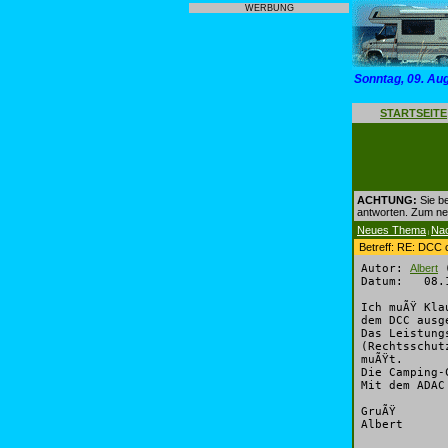
WERBUNG
Sonntag, 09. Au
STARTSEITE
ACHTUNG:
Sie be
antworten. Zum n
Neues Thema
Na
|
Betreff: RE: DCC 
Autor:
Albert
(
Datum: 08.1
Ich muÃŸ Kla
dem DCC ausg
Das Leistung
(Rechtsschut
muÃŸt.
Die Camping-
Mit dem ADAC
GruÃŸ
Albert