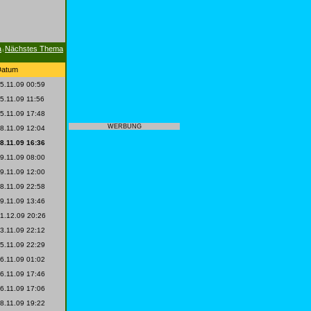
a
Nächstes Thema
|
Datum
5.11.09 00:59
5.11.09 11:56
5.11.09 17:48
WERBUNG
8.11.09 12:04
8.11.09 16:36
9.11.09 08:00
9.11.09 12:00
8.11.09 22:58
9.11.09 13:46
1.12.09 20:26
3.11.09 22:12
5.11.09 22:29
6.11.09 01:02
6.11.09 17:46
6.11.09 17:06
8.11.09 19:22