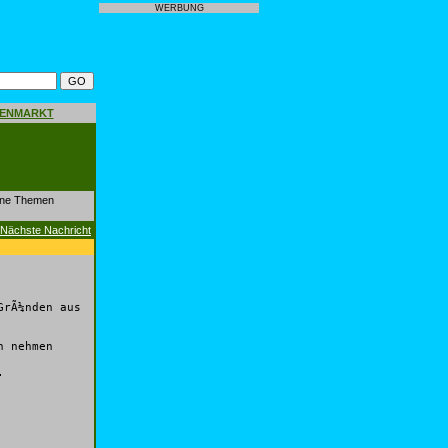
WERBUNG
GENMARKT
dene Themen
Nächste Nachricht
GrÃ¼nden aus
h nehmen
.