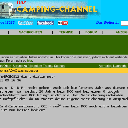
gust 2026
Das Wetter in:
|
NACHRICHTEN
|
TERMINE
|
FORUM
|
ANZEI
finden sich im alten Diskussionsforum. Hier können Sie nur lesen, jedoch nicht auf vorhan
euen Forum geht es
hier
.
ch Oben
Sprung zu folgendem Thema
Suchen
Vorherige Nachricht
|
|
|
contra ADAC was ist besser
p4FCEC812.dip.t-dialin.net)
1.09 16:36
us u. K.-D.P. recht geben. Auch ich bin letztes Jahr aus diesen 
etreten, war selbst 20 Jahre beim DCC und bei einem Ortsclub.
scheckheft vom DCC bringt nicht viel bei VersicherungsschÃ¤den
z-Haftpflicht) da Du zuerst deine Eigene Versicherung in Anspruc
Card-International ( CCI ) muÃŸ man beim DCC auch extra bezahlen
 ist man besser bedient.