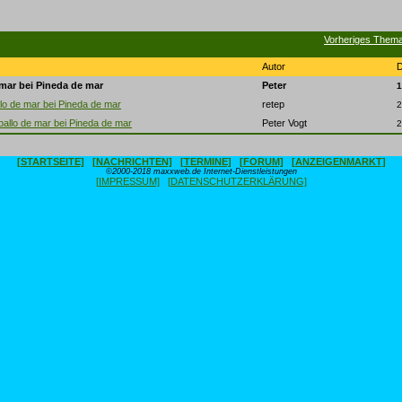
Vorheriges Them
Autor
mar bei Pineda de mar
Peter
1
lo de mar bei Pineda de mar
retep
2
allo de mar bei Pineda de mar
Peter Vogt
2
[STARTSEITE]
[NACHRICHTEN]
[TERMINE]
[FORUM]
[ANZEIGENMARKT]
©2000-2018 maxxweb.de Internet-Dienstleistungen
[IMPRESSUM]
[DATENSCHUTZERKLÄRUNG]