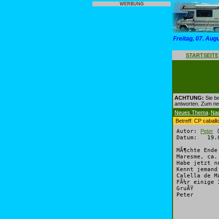
WERBUNG
Freitag, 07. Aug
STARTSEITE
ACHTUNG:
Sie be
antworten. Zum n
Neues Thema
Na
|
Betreff: CP caball
Autor:
Peter
(
Datum: 19.0
MÃ¶chte Ende
Maresme, ca.
Habe jetzt n
Kennt jemand
Calella de M
FÃ¼r einige 
GruÃŸ
Peter