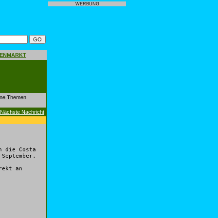
WERBUNG
GENMARKT
dene Themen
Nächste Nachricht
n die Costa
 September.
rekt an