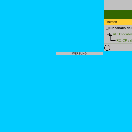
Themen
CP caballo de 
RE: CP cabal
RE: CP cab
WERBUNG