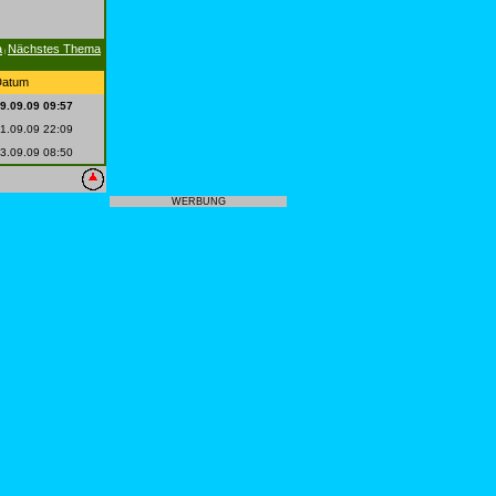
a
Nächstes Thema
|
Datum
9.09.09 09:57
1.09.09 22:09
3.09.09 08:50
WERBUNG