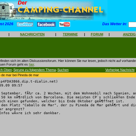
ust 2026
Das Wetter in:
|
NACHRICHTEN
|
TERMINE
|
FORUM
|
ANZEI
finden sich im alten Diskussionsforum. Hier können Sie nur lesen, jedoch nicht auf vorhan
euen Forum geht es
hier
.
ch Oben
Sprung zu folgendem Thema
Suchen
Vorherige Nachricht
|
|
|
o de mar bei Pineda de mar
p4FDA3866.dip.t-dialin.net)
9.09 09:57
 September, fÃ¼r ca. 2 Wochen, mit dem Wohnmobil nach Spanien, a
 50 km nÃ¶rdlich von Barcelona. Die meisten CP`s schlieÃŸen Ende
och einen gefunden, welcher bis Ende Oktober geÃ¶ffnet ist.
 den Platz "Caballo de Mar", der zu Pineda de Mar gehÃ¶rt und di
ar angrenzt?
Infos wÃ¤re ich sehr dankbar.