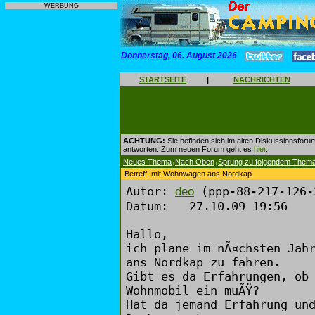
WERBUNG
Donnerstag, 06. August 2026
STARTSEITE
|
NACHRICHTEN
ACHTUNG:
Sie befinden sich im alten Diskussionsforu
antworten. Zum neuen Forum geht es
hier
.
Neues Thema
Nach Oben
Sprung zu folgendem Them
|
|
Betreff: mit Wohnwagen ans Nordkap
Autor:
(ppp-88-217-126-
deo
Datum: 27.10.09 19:56
Hallo,
ich plane im nÃ¤chsten Jah
ans Nordkap zu fahren.
Gibt es da Erfahrungen, ob
Wohnmobil ein muÃŸ?
Hat da jemand Erfahrung un