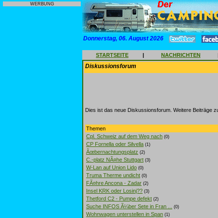
WERBUNG
Donnerstag, 06. August 2026
STARTSEITE
|
NACHRICHTEN
Diskussionsforum
Dies ist das neue Diskussionsforum. Weitere Beiträge 
Themen
Cpl. Schweiz auf dem Weg nach
(0)
CP Fornella oder Silvella
(1)
Ãœbernachtungsplatz
(2)
C.-platz NÃ¤he Stuttgart
(3)
W-Lan auf Union Lido
(0)
Truma Therme undicht
(0)
FÃ¤hre Ancona - Zadar
(2)
Insel KRK oder Losinj??
(3)
Thetford C2 - Pumpe defekt
(2)
Suche INFOS Ã¼ber Sete in Fran ...
(0)
Wohnwagen unterstellen in Span
(1)