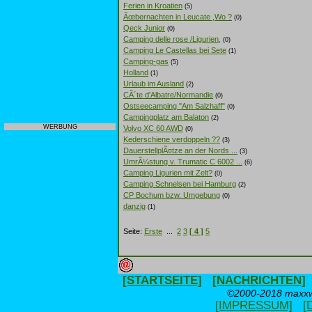
Ferien in Kroatien
(5)
Ãœbernachten in Leucate ,Wo ?
(0)
Qeck Junior
(0)
Camping delle rose /Ligurien,
(0)
Camping Le Castellas bei Sete
(1)
Camping-gas
(5)
Holland
(1)
Urlaub im Ausland
(2)
CÃ´te d'Albatre/Normandie
(0)
Ostseecamping "Am Salzhaff"
(0)
Campingplatz am Balaton
(2)
WERBUNG
Volvo XC 60 AWD
(0)
Kederschiene verdoppeln ??
(3)
DauerstellplÃ¤tze an der Nords ...
(3)
UmrÃ¼stung v. Trumatic C 6002 ...
(6)
Camping Ligurien mit Zelt?
(0)
Camping Schnelsen bei Hamburg
(2)
CP Bochum bzw. Umgebung
(0)
danzig
(1)
Seite:
Erste
...
2
3
[ 4 ]
5
[STARTSEITE]
[NACHRICHTEN]
©2000-2018 maxxwe
[IMPRESSUM]
[