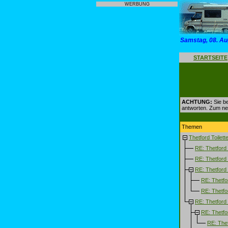
WERBUNG
Samstag, 08. Au
STARTSEITE
ACHTUNG:
Sie be
antworten. Zum n
Themen
Thetford Toilett
RE: Thetford 
RE: Thetford 
RE: Thetford 
RE: Thetfor
RE: Thetfor
RE: Thetford 
RE: Thetfor
RE: Thet