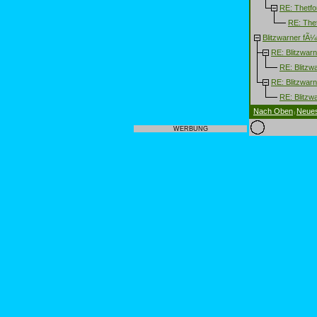
RE: Thetfor
RE: Thet
Blitzwarner fÃ
RE: Blitzwar
RE: Blitzw
RE: Blitzwar
RE: Blitzwa
Nach Oben
Neue
|
WERBUNG