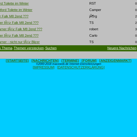
d Toilette im Winter
RST
0
ford Toilette im Winter
Camper
0
¼r Falk M8 2end ???
jÃ¶rg
2
ner fÃ¼r Falk M8 2end ???
TS
2
arner fÃ¼r Falk M8 2end ???
robert
3
ner fÃ¼r Falk M8 2end ???
Carlo
0
rner - nicht nur fÃ¼r Blizer
TS
0
s Thema
Themen verstecken
Suchen
Neuere Nachrichen
|
|
[STARTSEITE]
[NACHRICHTEN]
[TERMINE]
[FORUM]
[ANZEIGENMARKT]
©2000-2018 maxxweb.de Internet-Dienstleistungen
[IMPRESSUM]
[DATENSCHUTZERKLÄRUNG]