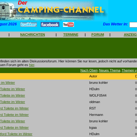
gust 2026
Das Wetter in:
|
NACHRICHTEN
|
TERMINE
|
FORUM
|
ANZEI
finden sich im alten Diskussionsforum. Hier können Sie nur lesen, jedoch nicht auf vorhan
euen Forum geht es
hier
.
Nach Oben
Neues Thema
Themen v
|
|
Autor
e im Winter
bruno kohler
0
Toilette im Winter
HDulm
0
Toilette im Winter
WOLF0544
0
Toilette im Winter
oldman
0
d Toilette im Winter
RST
0
d Toilette im Winter
Hermann
0
Toilette im Winter
bruno kohler
0
d Toilette im Winter
kgaa
0
ford Toilette im Winter
HDulm
0