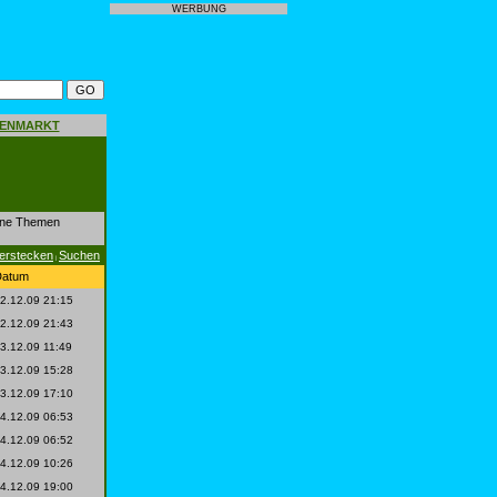
WERBUNG
GENMARKT
dene Themen
erstecken
Suchen
|
Datum
2.12.09 21:15
2.12.09 21:43
3.12.09 11:49
3.12.09 15:28
3.12.09 17:10
4.12.09 06:53
4.12.09 06:52
4.12.09 10:26
4.12.09 19:00