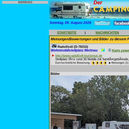
WERBUNG
Sonntag, 09. August 2026
STARTSEITE
|
NACHRICHTEN
Meinungen/Bewertungen und Bilder zu diesem P
Radolfzell
(D-78315)
Wohnmobilstellplatz Mettnau
Karte zeig
http://www.radolfzell-tourismus.de
Stellplatz fÃ¼r rund 30 Mobile mit SanitÃ¤rgebÃ¤ude
Durchschnittliche Bewertung:
Meinungen (1)
Bilder