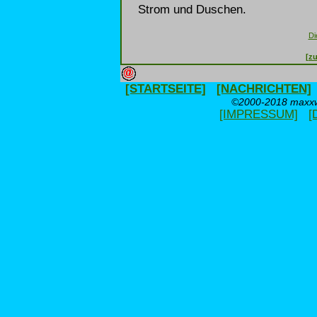
Strom und Duschen.
Di
[zu
[STARTSEITE]
[NACHRICHTEN]
©2000-2018 maxxwe
[IMPRESSUM]
[