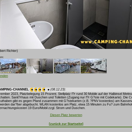
bert Richter)
rn:
lenden
CAMPING-CHANNEL
(08.12.23)
:
mber 2023, Platzbelegung 15 Prozent. Stellplatz f?r rund 30 Mobile auf der Halbinsel Mettnau
hatten. Sanit?rhaus mit Duschen und Toiletten (Zugang nur f?r G?ste mit Codekarte). Die C
uthaben gibt es gegen Pfand zusammen mit G?stekarten (z.B. ?PNV kostenlos) am Kassen
erden dar?ber abgebucht. WLAN kostenlos am Platz, etwa 15 Minuten zu Fu? zum Bahnhof 
bernachtungskosten 19 Euro/Mobil zzgl. Strom und Duschen.
Diesen Platz bewerten
[zurück zur Startseite]