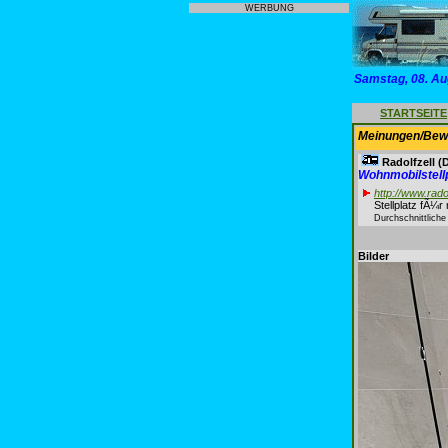
WERBUNG
Samstag, 08. Au
STARTSEITE
Meinungen/Bewe
Radolfzell
(D
Wohnmobilstel
http://www.rado
Stellplatz fÃ¼
Durchschnittlich
Bilder