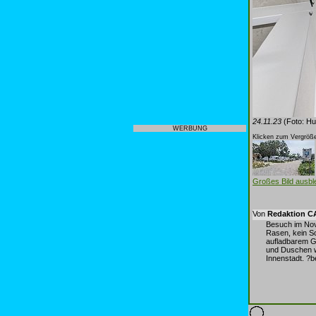
24.11.23
(Foto: Hu
WERBUNG
Klicken zum Vergröße
Großes Bild ausb
Von
Redaktion 
Besuch im Nove
Rasen, kein Sc
aufladbarem G
und Duschen w
Innenstadt. ?