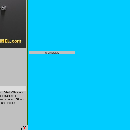
WERBUNG
. Stellpl?tze auf
odekarte mit
automaten. Strom
und in die