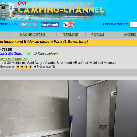
gust 2026
Das Wetter in:
|
NACHRICHTEN
|
TERMINE
|
FORUM
|
ANZEI
rtungen und Bilder zu diesem Platz (1 Bewertung)
-78315)
lplatz Mettnau
Karte zeigen
lfzell-tourismus.de
r rund 30 Mobile mit SanitÃ¤rgebÃ¤ude, Strom und VE auf der Halbinsel Mettnau.
e Bewertung:
Meinungen (1)