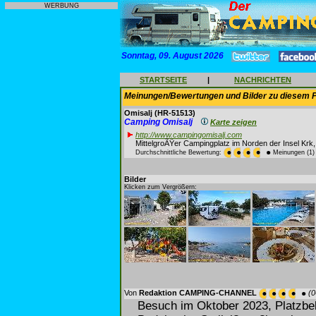
WERBUNG
Sonntag, 09. August 2026
STARTSEITE
|
NACHRICHTEN
Meinungen/Bewertungen und Bilder zu diesem P
Omisalj
(HR-51513)
Camping Omisalj
Karte zeigen
http://www.campingomisalj.com
MittelgroÃŸer Campingplatz im Norden der Insel Krk
Durchschnittliche Bewertung:
Meinungen (1)
Bilder
Klicken zum Vergrößern:
Von
Redaktion CAMPING-CHANNEL
(0
Besuch im Oktober 2023, Platzbe