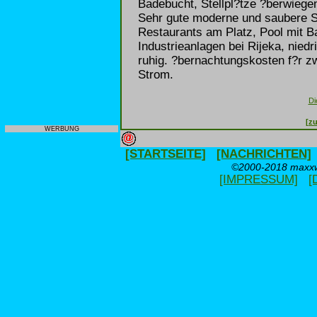
Badebucht, Stellpl?tze ?berwiege
Sehr gute moderne und saubere S
Restaurants am Platz, Pool mit B
Industrieanlagen bei Rijeka, nied
ruhig. ?bernachtungskosten f?r z
Strom.
Di
[zu
WERBUNG
[STARTSEITE]
[NACHRICHTEN]
©2000-2018 maxxwe
[IMPRESSUM]
[