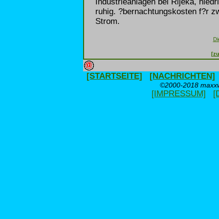
Industrieanlagen bei Rijeka, nied
ruhig. ?bernachtungskosten f?r z
Strom.
Di
[zu
[STARTSEITE]
[NACHRICHTEN]
©2000-2018 maxxwe
[IMPRESSUM]
[