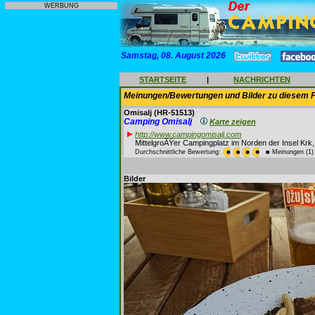
WERBUNG
Samstag, 08. August 2026
STARTSEITE
|
NACHRICHTEN
Meinungen/Bewertungen und Bilder zu diesem P
Omisalj
(HR-51513)
Camping Omisalj
Karte zeigen
http://www.campingomisalj.com
MittelgroÃŸer Campingplatz im Norden der Insel Krk
Durchschnittliche Bewertung:
Meinungen (1)
Bilder