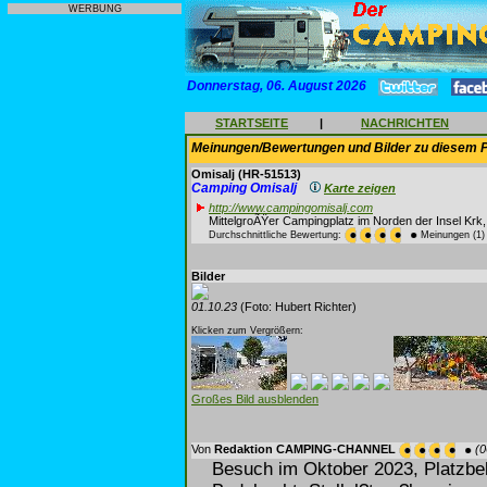
WERBUNG
Donnerstag, 06. August 2026
STARTSEITE
|
NACHRICHTEN
Meinungen/Bewertungen und Bilder zu diesem P
Omisalj
(HR-51513)
Camping Omisalj
Karte zeigen
http://www.campingomisalj.com
MittelgroÃŸer Campingplatz im Norden der Insel Krk
Durchschnittliche Bewertung:
Meinungen (1)
Bilder
01.10.23
(Foto: Hubert Richter)
Klicken zum Vergrößern:
Großes Bild ausblenden
Von
Redaktion CAMPING-CHANNEL
(0
Besuch im Oktober 2023, Platzbe