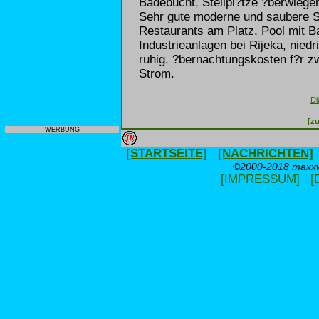
Badebucht, Stellpl?tze ?berwiege
Sehr gute moderne und saubere S
Restaurants am Platz, Pool mit B
Industrieanlagen bei Rijeka, nied
ruhig. ?bernachtungskosten f?r z
Strom.
Di
[zu
WERBUNG
[STARTSEITE]
[NACHRICHTEN]
©2000-2018 maxxwe
[IMPRESSUM]
[