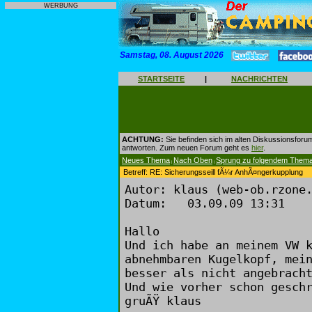
WERBUNG
Samstag, 08. August 2026
STARTSEITE
|
NACHRICHTEN
ACHTUNG:
Sie befinden sich im alten Diskussionsforu
antworten. Zum neuen Forum geht es
hier
.
Neues Thema
Nach Oben
Sprung zu folgendem Them
|
|
Betreff: RE: Sicherungsseill fÃ¼r AnhÃ¤ngerkupplung
Autor: klaus (web-ob.rzone
Datum: 03.09.09 13:31
Hallo
Und ich habe an meinem VW 
abnehmbaren Kugelkopf, mei
besser als nicht angebrach
Und wie vorher schon gesch
gruÃŸ klaus