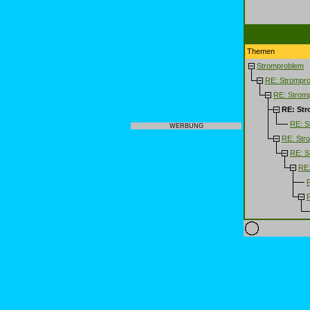
Themen
Stromproblem
RE: Strompr
RE: Strom
RE: St
RE: S
WERBUNG
RE: Str
RE: S
RE: