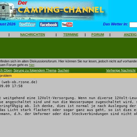
gust 2026
Das Wetter in:
|
NACHRICHTEN
|
TERMINE
|
FORUM
|
ANZEI
finden sich im alten Diskussionsforum. Hier können Sie nur lesen, jedoch nicht auf vorhan
euen Forum geht es
hier
.
ch Oben
Sprung zu folgendem Thema
Suchen
Vorherige Nachricht
|
|
|
mproblem
 (web-ob.rzone.de)
9.09 17:58
t weitgehend eine 12Volt-Versorgung. Wenn nun diverse 12Volt-Leu
se angeschaltet sind und nun die Wasserpumpe zugeschaltet wird, 
eringfÃ¼gig ab. Ich denke, dies ist normal je nach Auslegung der
das Licht stark flackert oder sogar ganz aus geht, so ist dies e
hmann, d.h. der Umformer oder die Steckverbindungen sind nicht o