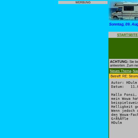
WERBUNG
Sonntag, 09. Au
STARTSEITE
ACHTUNG:
Sie be
antworten. Zum n
Neues Thema
Na
|
Betreff: RE: Stro
Autor: HDulm
Datum: 11.0
Hallo Fonsi,
mein Wowa ha
beispielswei
Helligkeit g
Wenn jedoch 
den Wowa-Fac
GrÃ¼ÃŸle
HDulm