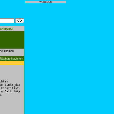
WERBUNG
GENMARKT
dene Themen
Nächste Nachricht
chten
so sinkt die
 KapazitÃ¤t.
in Fall fÃ¼r
k.