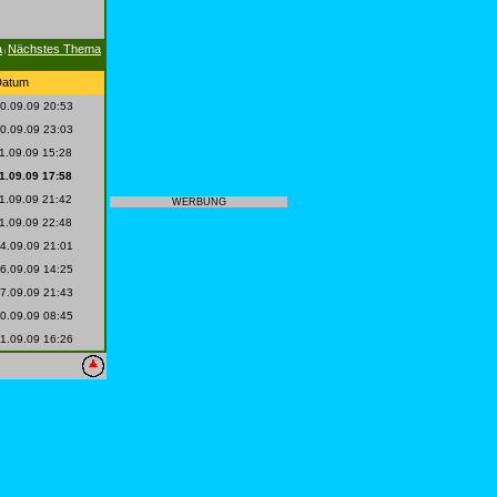
a
Nächstes Thema
|
Datum
0.09.09 20:53
0.09.09 23:03
1.09.09 15:28
1.09.09 17:58
1.09.09 21:42
WERBUNG
1.09.09 22:48
4.09.09 21:01
6.09.09 14:25
7.09.09 21:43
0.09.09 08:45
1.09.09 16:26