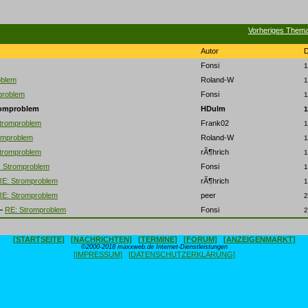
Vorheriges Them
Autor
Fonsi
1
oblem
Roland-W
1
problem
Fonsi
1
romproblem
HDulm
1
tromproblem
Frank02
1
omproblem
Roland-W
1
tromproblem
rÃ¶hrich
1
 Stromproblem
Fonsi
1
RE: Stromproblem
rÃ¶hrich
1
RE: Stromproblem
peer
2
RE: Stromproblem
Fonsi
2
[STARTSEITE]
[NACHRICHTEN]
[TERMINE]
[FORUM]
[ANZEIGENMARKT]
©2000-2018 maxxweb.de Internet-Dienstleistungen
[IMPRESSUM]
[DATENSCHUTZERKLÄRUNG]