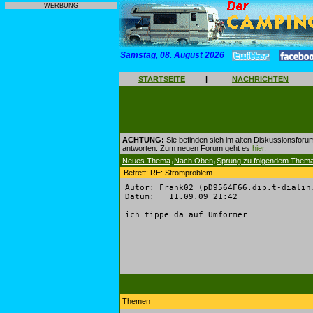
WERBUNG
Samstag, 08. August 2026
STARTSEITE
|
NACHRICHTEN
ACHTUNG:
Sie befinden sich im alten Diskussionsforu
antworten. Zum neuen Forum geht es
hier
.
Neues Thema
Nach Oben
Sprung zu folgendem Them
|
|
Betreff: RE: Stromproblem
Autor: Frank02 (pD9564F66.dip.t-dialin
Datum: 11.09.09 21:42
ich tippe da auf Umformer
Themen