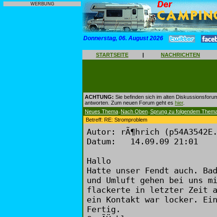
WERBUNG
Donnerstag, 06. August 2026
STARTSEITE
|
NACHRICHTEN
ACHTUNG:
Sie befinden sich im alten Diskussionsforu
antworten. Zum neuen Forum geht es
hier
.
Neues Thema
Nach Oben
Sprung zu folgendem Them
|
|
Betreff: RE: Stromproblem
Autor: rÃ¶hrich (p54A3542E
Datum: 14.09.09 21:01
Hallo
Hatte unser Fendt auch. Ba
und Umluft gehen bei uns m
flackerte in letzter Zeit 
ein Kontakt war locker. Ei
Fertig.