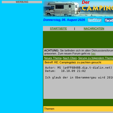
WERBUNG
Donnerstag, 06. August 2026
STARTSEITE
|
NACHRICHTEN
ACHTUNG:
Sie befinden sich im alten Diskussionsforu
antworten. Zum neuen Forum geht es
hier
.
Neues Thema
Nach Oben
Sprung zu folgendem Them
|
|
Betreff: RE: Campingplatz zu pachten gesucht
Autor: MS (p4FF6B48B.dip.t-dialin.net)
Datum: 10.10.09 21:02
Ich glaub der in Oberammergau wird 201
Themen