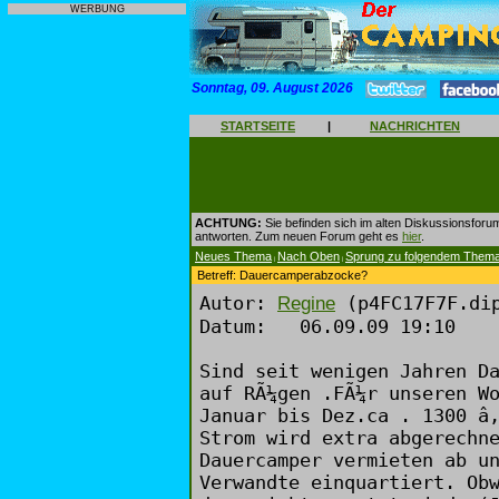
WERBUNG
Sonntag, 09. August 2026
STARTSEITE
|
NACHRICHTEN
ACHTUNG:
Sie befinden sich im alten Diskussionsforu
antworten. Zum neuen Forum geht es
hier
.
Neues Thema
Nach Oben
Sprung zu folgendem Them
|
|
Betreff: Dauercamperabzocke?
Autor:
(p4FC17F7F.dip
Regine
Datum: 06.09.09 19:10
Sind seit wenigen Jahren D
auf RÃ¼gen .FÃ¼r unseren W
Januar bis Dez.ca . 1300 â
Strom wird extra abgerechn
Dauercamper vermieten ab u
Verwandte einquartiert. Ob