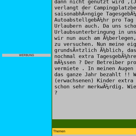
dann nicht genutzt wird ,(
verlangt der Campingplatzb
saisonabhÃ¤ngige TagesgebÃ
AutoabstellgebÃ¼hr pro Tag
Urlaubern auch. Da uns sch
Urlaubsunterbringung in un
wir nun auch am Ã¼berlegen
zu versuchen. Nun meine ei
grundsÃ¤tzlich Ã¼blich, da
nochmal extra TagesgebÃ¼hr
WERBUNG
mÃ¼ssen ? Der Betreiber pr
vermiete . In meinen Augen
das ganze Jahr bezahlt !! 
(erwachsenen) Kinder extra
schon sehr merkwÃ¼rdig. Wi
?
Themen