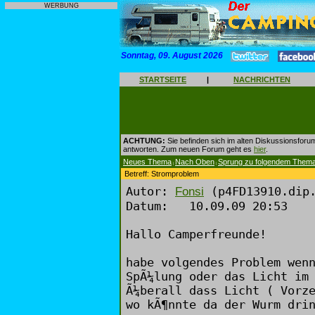
WERBUNG
Sonntag, 09. August 2026
STARTSEITE
|
NACHRICHTEN
ACHTUNG:
Sie befinden sich im alten Diskussionsforu
antworten. Zum neuen Forum geht es
hier
.
Neues Thema
Nach Oben
Sprung zu folgendem Them
|
|
Betreff: Stromproblem
Autor:
(p4FD13910.dip.
Fonsi
Datum: 10.09.09 20:53
Hallo Camperfreunde!
habe volgendes Problem wen
SpÃ¼lung oder das Licht im
Ã¼berall dass Licht ( Vorz
wo kÃ¶nnte da der Wurm dri