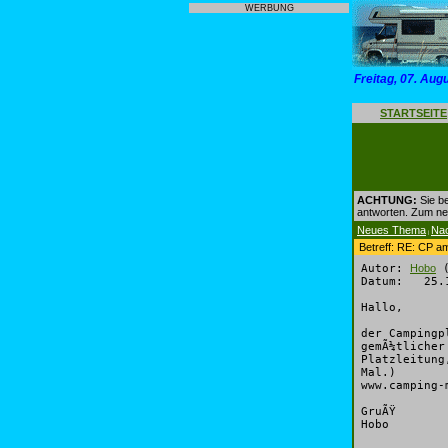
WERBUNG
Freitag, 07. Aug
STARTSEITE
ACHTUNG:
Sie be
antworten. Zum n
Neues Thema
Na
|
Betreff: RE: CP 
Autor:
Hobo
(
Datum: 25.1
Hallo,
der Campingp
gemÃ¼tlicher
Platzleitung
Mal.)
www.camping-
GruÃŸ
Hobo