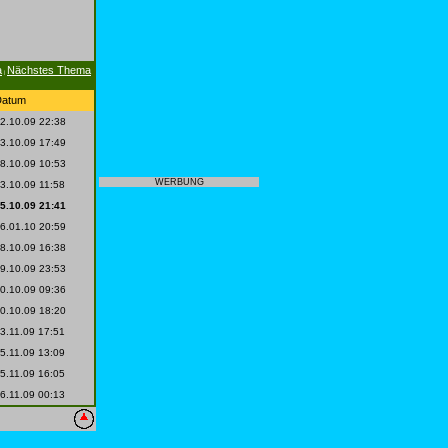
a
Nächstes Thema
|
Datum
2.10.09 22:38
3.10.09 17:49
8.10.09 10:53
WERBUNG
3.10.09 11:58
5.10.09 21:41
6.01.10 20:59
8.10.09 16:38
9.10.09 23:53
0.10.09 09:36
0.10.09 18:20
3.11.09 17:51
5.11.09 13:09
5.11.09 16:05
6.11.09 00:13