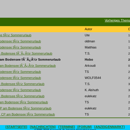
Vorheriges Them
Autor
e fÃ¼r Sommerurlaub
Ute
1
odensee fÃ¼r Sommerurlaub
oldman
1
odensee fÃ¼r Sommerurlaub
Matthias
1
 Bodensee fÃ¯Â¿Â½r Sommerurlaub
T.S.
2
 am Bodensee fÃ¯Â¿Â½r Sommerurlaub
Hobo
2
am Bodensee fÃ¯Â¿Â½r Sommerurlaub
Arkoudi
0
odensee fÃ¼r Sommerurlaub
TS
2
odensee fÃ¼r Sommerurlaub
WOLF0544
2
 Bodensee fÃ¼r Sommerurlaub
T.S.
3
odensee fÃ¼r Sommerurlaub
K. Alshuth
3
 Bodensee fÃ¼r Sommerurlaub
eulekatz
2
am Bodensee fÃ¼r Sommerurlaub
TS
2
P am Bodensee fÃ¼r Sommerurlaub
eulekatz
2
: CP am Bodensee fÃ¼r Sommerurlaub
TS
2
[STARTSEITE]
[NACHRICHTEN]
[TERMINE]
[FORUM]
[ANZEIGENMARKT]