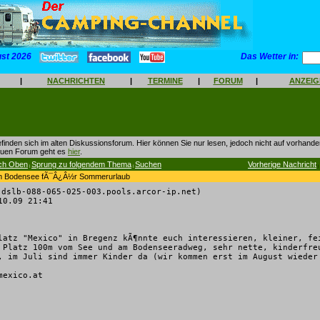
ust 2026
Das Wetter in:
|
NACHRICHTEN
|
TERMINE
|
FORUM
|
ANZEI
finden sich im alten Diskussionsforum. Hier können Sie nur lesen, jedoch nicht auf vorhan
euen Forum geht es
hier
.
ch Oben
Sprung zu folgendem Thema
Suchen
Vorherige Nachricht
|
|
|
am Bodensee fÃ¯Â¿Â½r Sommerurlaub
dslb-088-065-025-003.pools.arcor-ip.net)
0.09 21:41
latz "Mexico" in Bregenz kÃ¶nnte euch interessieren, kleiner, fe
 Platz 100m vom See und am Bodenseeradweg, sehr nette, kinderfre
, im Juli sind immer Kinder da (wir kommen erst im August wieder
mexico.at