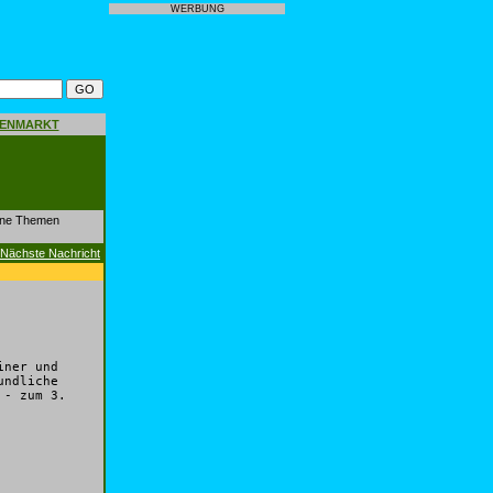
WERBUNG
GENMARKT
dene Themen
Nächste Nachricht
iner und
undliche
 - zum 3.