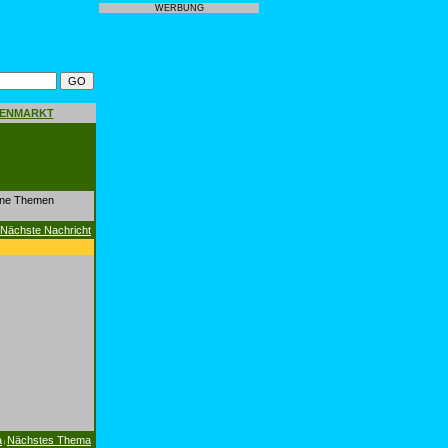
WERBUNG
GENMARKT
dene Themen
Nächste Nachricht
a
Nächstes Thema
|