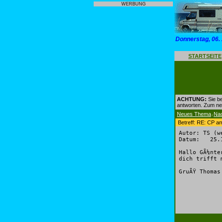
WERBUNG
Donnerstag, 06.
STARTSEITE
ACHTUNG:
Sie be
antworten. Zum n
Neues Thema
Na
|
Betreff: RE: CP 
Autor: TS (w
Datum: 25.1
Hallo GÃ¼nte
dich trifft 
GruÃŸ Thomas