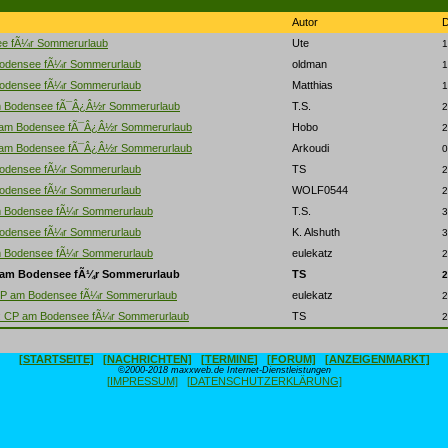
Autor
e fÃ¼r Sommerurlaub
Ute
1
odensee fÃ¼r Sommerurlaub
oldman
1
odensee fÃ¼r Sommerurlaub
Matthias
1
 Bodensee fÃ¯Â¿Â½r Sommerurlaub
T.S.
2
am Bodensee fÃ¯Â¿Â½r Sommerurlaub
Hobo
2
am Bodensee fÃ¯Â¿Â½r Sommerurlaub
Arkoudi
0
odensee fÃ¼r Sommerurlaub
TS
2
odensee fÃ¼r Sommerurlaub
WOLF0544
2
 Bodensee fÃ¼r Sommerurlaub
T.S.
3
odensee fÃ¼r Sommerurlaub
K. Alshuth
3
 Bodensee fÃ¼r Sommerurlaub
eulekatz
2
 am Bodensee fÃ¼r Sommerurlaub
TS
2
P am Bodensee fÃ¼r Sommerurlaub
eulekatz
2
: CP am Bodensee fÃ¼r Sommerurlaub
TS
2
[STARTSEITE]
[NACHRICHTEN]
[TERMINE]
[FORUM]
[ANZEIGENMARKT]
©2000-2018 maxxweb.de Internet-Dienstleistungen
[IMPRESSUM]
[DATENSCHUTZERKLÄRUNG]