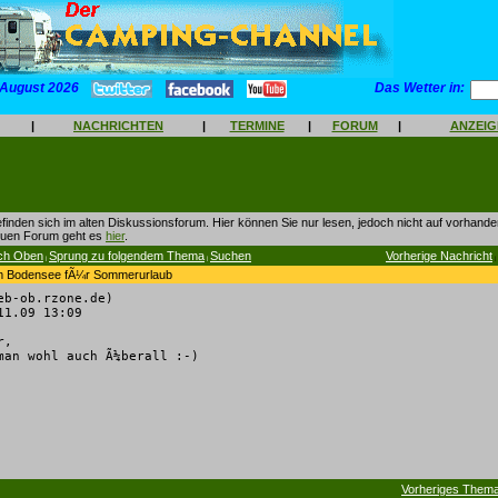
 August 2026
Das Wetter in:
|
NACHRICHTEN
|
TERMINE
|
FORUM
|
ANZEI
finden sich im alten Diskussionsforum. Hier können Sie nur lesen, jedoch nicht auf vorhan
euen Forum geht es
hier
.
ch Oben
Sprung zu folgendem Thema
Suchen
Vorherige Nachricht
|
|
|
am Bodensee fÃ¼r Sommerurlaub
eb-ob.rzone.de)
1.09 13:09
r,
man wohl auch Ã¼berall :-)
Vorheriges Them