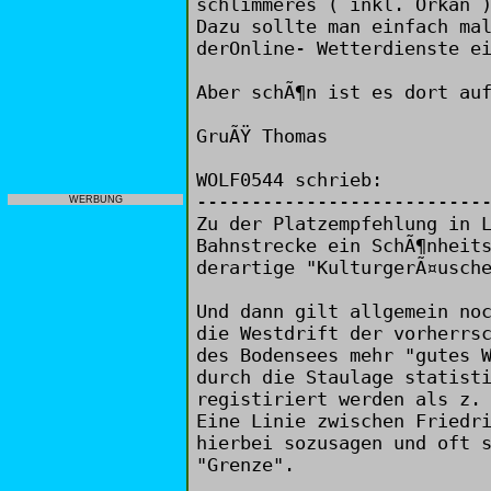
schlimmeres ( inkl. Orkan 
Dazu sollte man einfach ma
derOnline- Wetterdienste e
Aber schÃ¶n ist es dort au
GruÃŸ Thomas
WOLF0544 schrieb:
--------------------------
WERBUNG
Zu der Platzempfehlung in 
Bahnstrecke ein SchÃ¶nheit
derartige "KulturgerÃ¤usch
Und dann gilt allgemein no
die Westdrift der vorherrs
des Bodensees mehr "gutes 
durch die Staulage statist
registiriert werden als z.
Eine Linie zwischen Friedr
hierbei sozusagen und oft 
"Grenze".