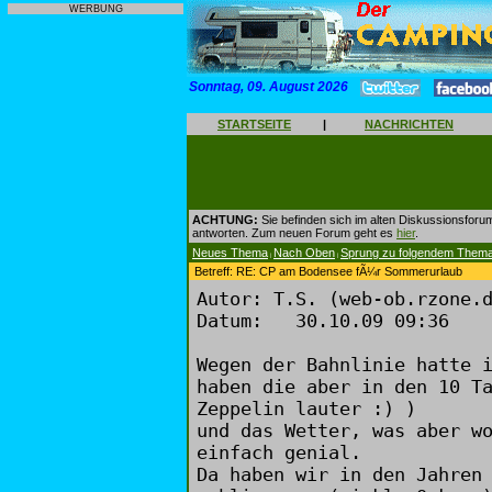
WERBUNG
Sonntag, 09. August 2026
STARTSEITE
|
NACHRICHTEN
ACHTUNG:
Sie befinden sich im alten Diskussionsforu
antworten. Zum neuen Forum geht es
hier
.
Neues Thema
Nach Oben
Sprung zu folgendem Them
|
|
Betreff: RE: CP am Bodensee fÃ¼r Sommerurlaub
Autor: T.S. (web-ob.rzone.
Datum: 30.10.09 09:36
Wegen der Bahnlinie hatte 
haben die aber in den 10 T
Zeppelin lauter :) )
und das Wetter, was aber w
einfach genial.
Da haben wir in den Jahren