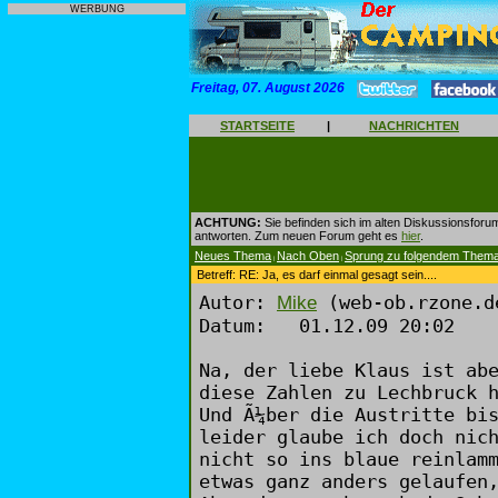
WERBUNG
Freitag, 07. August 2026
STARTSEITE
|
NACHRICHTEN
ACHTUNG:
Sie befinden sich im alten Diskussionsforu
antworten. Zum neuen Forum geht es
hier
.
Neues Thema
Nach Oben
Sprung zu folgendem Them
|
|
Betreff: RE: Ja, es darf einmal gesagt sein....
Autor:
(web-ob.rzone.d
Mike
Datum: 01.12.09 20:02
Na, der liebe Klaus ist ab
diese Zahlen zu Lechbruck 
Und Ã¼ber die Austritte bi
leider glaube ich doch nic
nicht so ins blaue reinlam
etwas ganz anders gelaufen