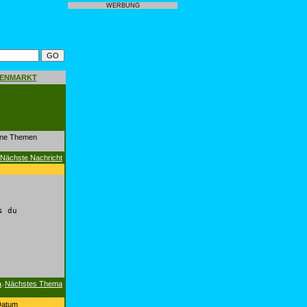
WERBUNG
GENMARKT
dene Themen
Nächste Nachricht
s du
a
Nächstes Thema
|
Datum