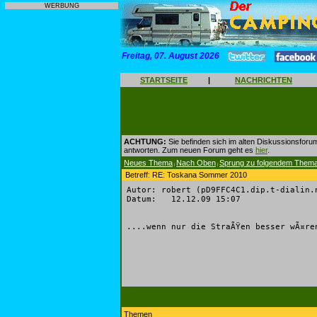
WERBUNG
Freitag, 07. August 2026
STARTSEITE
|
NACHRICHTEN
ACHTUNG:
Sie befinden sich im alten Diskussionsforu
antworten. Zum neuen Forum geht es
hier
.
Neues Thema
Nach Oben
Sprung zu folgendem Them
|
|
Betreff: RE: Toskana Sommer 2010
Autor: robert (pD9FFC4C1.dip.t-dialin.
Datum: 12.12.09 15:07
....wenn nur die StraÃŸen besser wÃ¤re
Themen