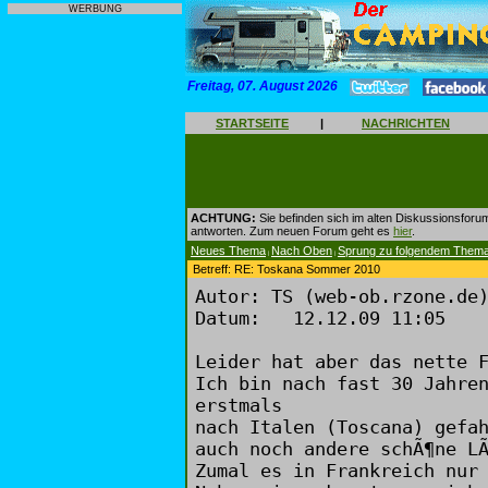
WERBUNG
Freitag, 07. August 2026
STARTSEITE
|
NACHRICHTEN
ACHTUNG:
Sie befinden sich im alten Diskussionsforu
antworten. Zum neuen Forum geht es
hier
.
Neues Thema
Nach Oben
Sprung zu folgendem Them
|
|
Betreff: RE: Toskana Sommer 2010
Autor: TS (web-ob.rzone.de
Datum: 12.12.09 11:05
Leider hat aber das nette 
Ich bin nach fast 30 Jahre
erstmals
nach Italen (Toscana) gefa
auch noch andere schÃ¶ne L
Zumal es in Frankreich nur