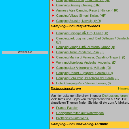
Camping Anderwald, Faak am See, (A)
Camping Omisalj, Omisalj, (HR)
Aminess Atea Camping Resort, Njivice, (HR)
Camping Village Simuni, Kolan, (HR)
Camping Strasko, Novalja, (HR)
Camping- und Stellplatzvideos
Camping Spiaggia dÂ´Oro, Lazise, (I)
Campingpark Lug ins Land, Bad Bellingen / Bamlach
(D)
Camping Village CittÃ di Milano, Milano, (I)
Camping Torre Pendente, Pisa, (I)
WERBUNG
Camping Marina di Venezia, Cavallino-Treporti, (I)
Wohnmobilstellplatz Andechs, Andechs, (D)
Campingplatz Ankergrund, Volkach, (D)
Camping Resort Zugspitze, Grainau, (D)
Camping Bella Italia, Peschiera del Garda, (I)
Hotel Camping-Park Steiner, Leifers, (I)
Diskussionsforum
Hinwei
Von hier gelangen Sie direkt in unser
Diskussionsforum
.
Viele Infos und Tipps von Campern warten auf Sie! Die
aktuellsten Themen finden Sie hier direkt zum Anklicken.
France Passion
Ganzjahresreifen auf Wohnwagen
Brettspielen unterwegs.
Camping- und Caravaning-Termine