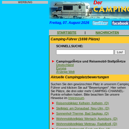
WERBUNG
Freitag, 07. August 2026
STARTSEITE
|
NACHRICHTEN
Camping-Führer (1698 Plätze)
SCHNELLSUCHE:
CampingplÃ¤tze und Reisemobil-StellplÃ¤tze
Deutschland
Europa
Ã¼brige Welt
Aktuelle Campingplatzbewertungen
Suchen Sie den gewünschten Platz in unserem Campin
Führer und klicken Sie auf "Bewertungen". Hier sehen
Sie Plätze, die drei oder mehr CAMPING-CHANNEL-
Punkte erhalten haben. Bitte beachten Sie unsere
Hinweise im
Impressum
.
Reisemobilplatz Kelheim, Kelheim, (D)
Stellplatz am Donaubad, Neu-Ulm, (D)
Sonnenhof-Therme, Bad Saulgau, (D)
Wohnmobilstellplatz Wertach, Augsburg, (D)
Wohnmobilstellplatz Mettnau, Radolfzell, (D)