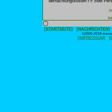
bernachtungskosten f?r zwei Pers
Di
[zu
[STARTSEITE]
[NACHRICHTEN]
©2000-2018 maxxwe
[IMPRESSUM]
[