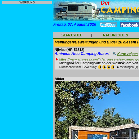
WERBUNG
Freitag, 07. August 2026
STARTSEITE
|
NACHRICHTEN
Meinungen/Bewertungen und Bilder zu diesem P
Njivice
(HR-51512)
Aminess Atea Camping Resort
Karte zeigen
https://www.aminess.com/hr/aminess-atea-camping-
MittelgroÃŸer Campingplatz an der WestkÃ¼ste von 
Durchschnittliche Bewertung:
Meinungen (1)
Bilder