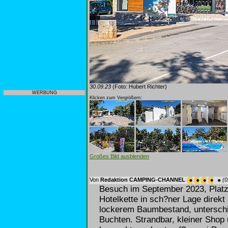
30.09.23
(Foto: Hubert Richter)
WERBUNG
Klicken zum Vergrößern:
Großes Bild ausblenden
Von
Redaktion CAMPING-CHANNEL
(0
Besuch im September 2023, Platz
Hotelkette in sch?ner Lage direkt
lockerem Baumbestand, unterschie
Buchten. Strandbar, kleiner Shop