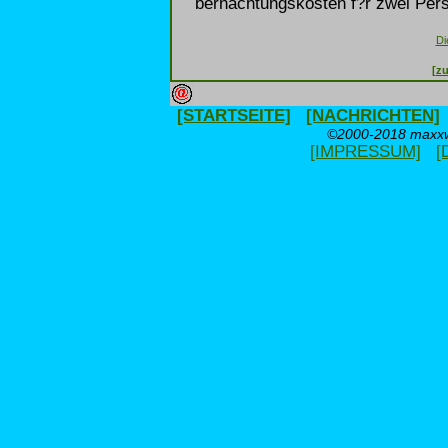
bernachtungskosten f?r zwei Pers
Di
[zu
[STARTSEITE]
[NACHRICHTEN]
©2000-2018 maxxwe
[IMPRESSUM]
[