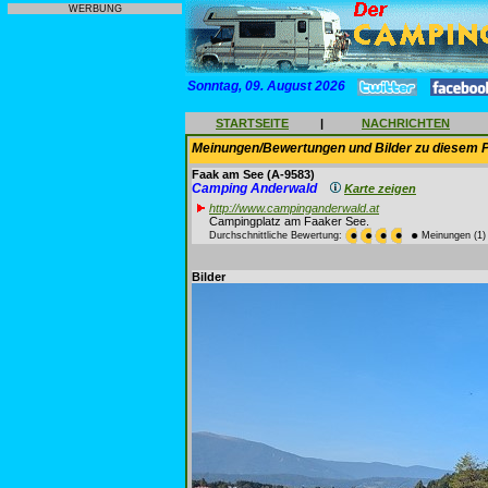
WERBUNG
Sonntag, 09. August 2026
STARTSEITE
|
NACHRICHTEN
Meinungen/Bewertungen und Bilder zu diesem P
Faak am See
(A-9583)
Camping Anderwald
Karte zeigen
http://www.campinganderwald.at
Campingplatz am Faaker See.
Durchschnittliche Bewertung:
Meinungen (1)
Bilder