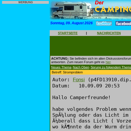
WERBUNG
Sonntag, 09. August 2026
STARTSEITE
|
NACHRICHTEN
ACHTUNG:
Sie befinden sich im alten Diskussionsforu
antworten. Zum neuen Forum geht es
hier
.
Neues Thema
Nach Oben
Sprung zu folgendem Them
|
|
Betreff: Stromproblem
Autor:
(p4FD13910.dip.
Fonsi
Datum: 10.09.09 20:53
Hallo Camperfreunde!
habe volgendes Problem wen
SpÃ¼lung oder das Licht im
Ã¼berall dass Licht ( Vorz
wo kÃ¶nnte da der Wurm dri