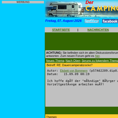
WERBUNG
Freitag, 07. August 2026
STARTSEITE
|
NACHRICHTEN
ACHTUNG:
Sie befinden sich im alten Diskussionsforu
antworten. Zum neuen Forum geht es
hier
.
Neues Thema
Nach Oben
Sprung zu folgendem Them
|
|
Betreff: RE: Dauercamperabzocke?
Autor:
Elsbett von Bommern
(p57A62209.dip0.
Datum: 15.09.09 08:19
Ich hoffe daÃŸ der "mÃ¼ndige" BÃ¼rger 
VorzeltgestÃ¤nge arbeiten muÃŸ!
Themen