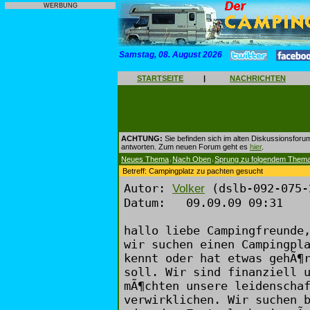
WERBUNG
Samstag, 08. August 2026
STARTSEITE
|
NACHRICHTEN
ACHTUNG:
Sie befinden sich im alten Diskussionsforu
antworten. Zum neuen Forum geht es
hier
.
Neues Thema
Nach Oben
Sprung zu folgendem Them
|
|
Betreff: Campingplatz zu pachten gesucht
Autor:
(dslb-092-075-
Volker
Datum: 09.09.09 09:31
hallo liebe Campingfreunde
wir suchen einen Campingpl
kennt oder hat etwas gehÃ¶
soll. Wir sind finanziell 
mÃ¶chten unsere leidenscha
verwirklichen. Wir suchen 