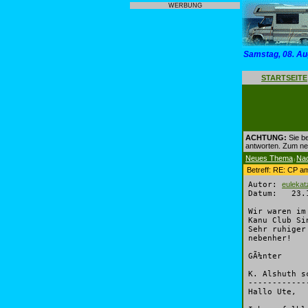
WERBUNG
Samstag, 08. Au
STARTSEITE
ACHTUNG:
Sie be
antworten. Zum n
Neues Thema
Na
|
Betreff: RE: CP 
Autor:
eulekat
Datum: 23.1
Wir waren im
Kanu Club Si
Sehr ruhiger
nebenher!
GÃ¼nter
K. Alshuth s
------------
Hallo Ute,