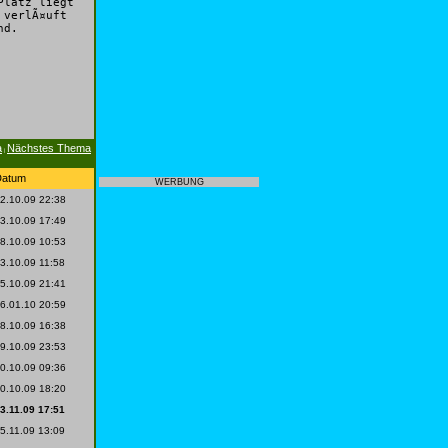
Platz liegt
 verlÃ¤uft
nd.
a
Nächstes Thema
|
Datum
WERBUNG
2.10.09 22:38
3.10.09 17:49
8.10.09 10:53
3.10.09 11:58
5.10.09 21:41
6.01.10 20:59
8.10.09 16:38
9.10.09 23:53
0.10.09 09:36
0.10.09 18:20
3.11.09 17:51
5.11.09 13:09