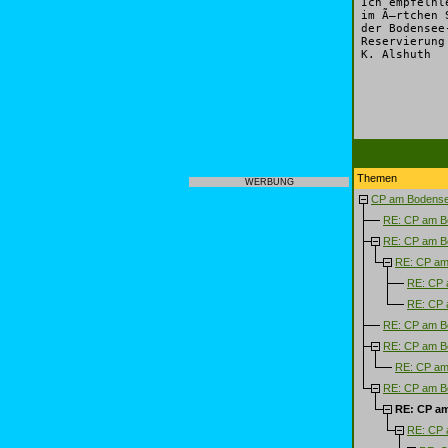
Ich empfelhl
im Ã–rtchen 
der Bodensee
Reservierung
K. Alshuth
Themen
WERBUNG
CP am Bodense
RE: CP am B
RE: CP am B
RE: CP am
RE: CP 
RE: CP 
RE: CP am B
RE: CP am B
RE: CP am
RE: CP am B
RE: CP a
RE: CP 