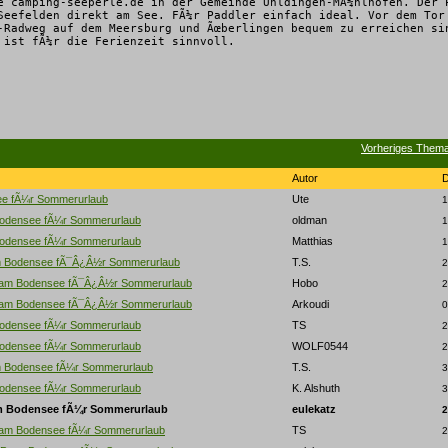
e camping-seeperle.de in der Gemeinde Uhldingen-MÃ¼hlhofen. Der 
Seefelden direkt am See. FÃ¼r Paddler einfach ideal. Vor dem Tor
-Radweg auf dem Meersburg und Ãœberlingen bequem zu erreichen si
 ist fÃ¼r die Ferienzeit sinnvoll.
Vorheriges Them
Autor
e fÃ¼r Sommerurlaub
Ute
1
odensee fÃ¼r Sommerurlaub
oldman
1
odensee fÃ¼r Sommerurlaub
Matthias
1
 Bodensee fÃ¯Â¿Â½r Sommerurlaub
T.S.
2
am Bodensee fÃ¯Â¿Â½r Sommerurlaub
Hobo
2
am Bodensee fÃ¯Â¿Â½r Sommerurlaub
Arkoudi
0
odensee fÃ¼r Sommerurlaub
TS
2
odensee fÃ¼r Sommerurlaub
WOLF0544
2
 Bodensee fÃ¼r Sommerurlaub
T.S.
3
odensee fÃ¼r Sommerurlaub
K. Alshuth
3
m Bodensee fÃ¼r Sommerurlaub
eulekatz
2
am Bodensee fÃ¼r Sommerurlaub
TS
2