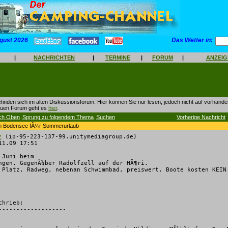
gust 2026
Das Wetter in:
|
NACHRICHTEN
|
TERMINE
|
FORUM
|
ANZEI
finden sich im alten Diskussionsforum. Hier können Sie nur lesen, jedoch nicht auf vorhan
euen Forum geht es
hier
.
ch Oben
Sprung zu folgendem Thema
Suchen
Vorherige Nachricht
|
|
|
am Bodensee fÃ¼r Sommerurlaub
z
(ip-95-223-137-99.unitymediagroup.de)
1.09 17:51
 Juni beim
ngen. GegenÃ¼ber Radolfzell auf der HÃ¶ri.
 Platz, Radweg, nebenan Schwimmbad, preiswert, Boote kosten KEIN
chrieb:
-------------------