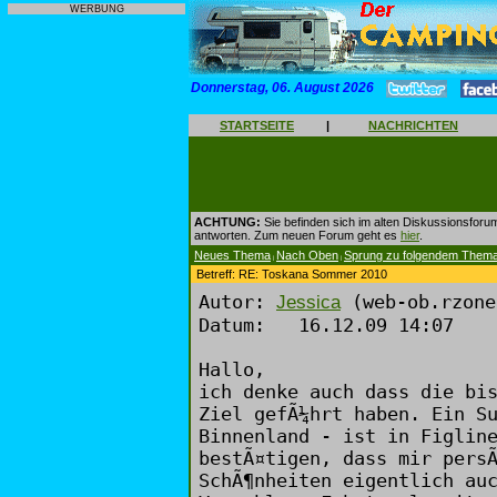
WERBUNG
Donnerstag, 06. August 2026
STARTSEITE
|
NACHRICHTEN
ACHTUNG:
Sie befinden sich im alten Diskussionsforu
antworten. Zum neuen Forum geht es
hier
.
Neues Thema
Nach Oben
Sprung zu folgendem Them
|
|
Betreff: RE: Toskana Sommer 2010
Autor:
(web-ob.rzone
Jessica
Datum: 16.12.09 14:07
Hallo,
ich denke auch dass die bi
Ziel gefÃ¼hrt haben. Ein S
Binnenland - ist in Figlin
bestÃ¤tigen, dass mir pers
SchÃ¶nheiten eigentlich au