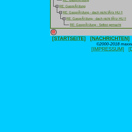
RE: GasprÃ¼fung
RE: GasprÃ¼fung - dach nicht fÃ¼r HU !!
RE: GasprÃ¼fung - dach nicht fÃ¼r HU !!
RE: GasprÃ¼fung - Selbst gemacht
[STARTSEITE]
[NACHRICHTEN]
©2000-2018 maxxwe
[IMPRESSUM]
[