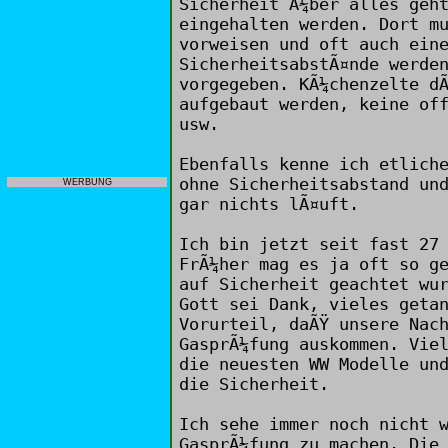
Sicherheit Ã¼ber alles geh
eingehalten werden. Dort m
vorweisen und oft auch ein
SicherheitsabstÃ¤nde werde
vorgegeben. KÃ¼chenzelte d
aufgebaut werden, keine of
usw.
Ebenfalls kenne ich etlich
ohne Sicherheitsabstand un
WERBUNG
gar nichts lÃ¤uft.
Ich bin jetzt seit fast 27
FrÃ¼her mag es ja oft so g
auf Sicherheit geachtet wu
Gott sei Dank, vieles geta
Vorurteil, daÃŸ unsere Nac
GasprÃ¼fung auskommen. Vie
die neuesten WW Modelle un
die Sicherheit.
Ich sehe immer noch nicht 
GasprÃ¼fung zu machen. Die