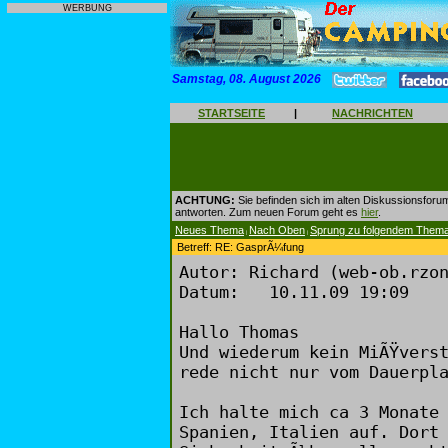
WERBUNG
Samstag, 08. August 2026
STARTSEITE
|
NACHRICHTEN
ACHTUNG:
Sie befinden sich im alten Diskussionsforu
antworten. Zum neuen Forum geht es
hier
.
Neues Thema
Nach Oben
Sprung zu folgendem Them
|
|
Betreff: RE: GasprÃ¼fung
Autor: Richard (web-ob.rzo
Datum: 10.11.09 19:09
Hallo Thomas
Und wiederum kein MiÃŸvers
rede nicht nur vom Dauerpl
Ich halte mich ca 3 Monate
Spanien, Italien auf. Dort