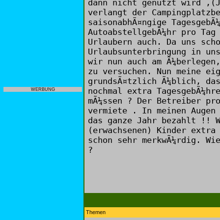
dann nicht genutzt wird ,(
verlangt der Campingplatzb
saisonabhÃ¤ngige TagesgebÃ
AutoabstellgebÃ¼hr pro Tag
Urlaubern auch. Da uns sch
Urlaubsunterbringung in un
wir nun auch am Ã¼berlegen
zu versuchen. Nun meine ei
grundsÃ¤tzlich Ã¼blich, da
nochmal extra TagesgebÃ¼hr
WERBUNG
mÃ¼ssen ? Der Betreiber pr
vermiete . In meinen Augen
das ganze Jahr bezahlt !! 
(erwachsenen) Kinder extra
schon sehr merkwÃ¼rdig. Wi
?
Themen