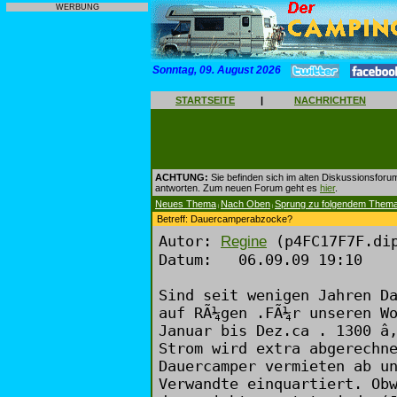
WERBUNG
Sonntag, 09. August 2026
STARTSEITE
|
NACHRICHTEN
ACHTUNG:
Sie befinden sich im alten Diskussionsforu
antworten. Zum neuen Forum geht es
hier
.
Neues Thema
Nach Oben
Sprung zu folgendem Them
|
|
Betreff: Dauercamperabzocke?
Autor:
(p4FC17F7F.dip
Regine
Datum: 06.09.09 19:10
Sind seit wenigen Jahren D
auf RÃ¼gen .FÃ¼r unseren W
Januar bis Dez.ca . 1300 â
Strom wird extra abgerechn
Dauercamper vermieten ab u
Verwandte einquartiert. Ob