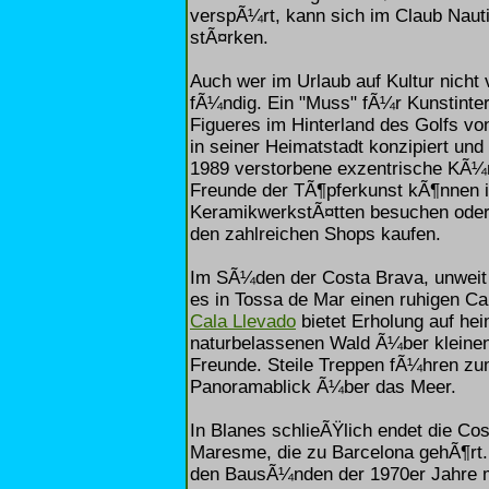
verspÃ¼rt, kann sich im Claub Nauti
stÃ¤rken.
Auch wer im Urlaub auf Kultur nicht
fÃ¼ndig. Ein "Muss" fÃ¼r Kunstinte
Figueres im Hinterland des Golfs v
in seiner Heimatstadt konzipiert und
1989 verstorbene exzentrische KÃ¼n
Freunde der TÃ¶pferkunst kÃ¶nnen i
KeramikwerkstÃ¤tten besuchen oder di
den zahlreichen Shops kaufen.
Im SÃ¼den der Costa Brava, unweit 
es in Tossa de Mar einen ruhigen Ca
Cala Llevado
bietet Erholung auf he
naturbelassenen Wald Ã¼ber kleinen
Freunde. Steile Treppen fÃ¼hren zum
Panoramablick Ã¼ber das Meer.
In Blanes schlieÃŸlich endet die C
Maresme, die zu Barcelona gehÃ¶rt.
den BausÃ¼nden der 1970er Jahre m