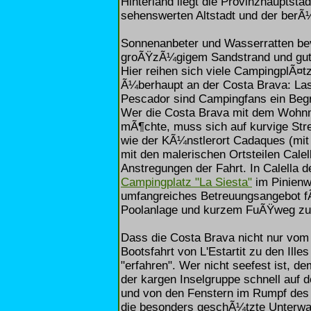
Hinterland liegt die Provinzhauptsta
sehenswerten Altstadt und der berÃ
Sonnenanbeter und Wasserratten bev
groÃŸzÃ¼gigem Sandstrand und gute
Hier reihen sich viele CampingplÃ¤t
Ã¼berhaupt an der Costa Brava: L
Pescador sind Campingfans ein Begri
Wer die Costa Brava mit dem Woh
mÃ¶chte, muss sich auf kurvige Stre
wie der KÃ¼nstlerort Cadaques (mit
mit den malerischen Ortsteilen Calel
Anstregungen der Fahrt. In Calella de
Campingplatz "La Siesta"
im Pinienw
umfangreiches Betreuungsangebot fÃ
Poolanlage und kurzem FuÃŸweg zum
Dass die Costa Brava nicht nur vom 
Bootsfahrt von L'Estartit zu den Il
"erfahren". Wer nicht seefest ist, 
der kargen Inselgruppe schnell auf 
und von den Fenstern im Rumpf des 
die besonders geschÃ¼tzte Unterwa