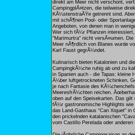
direkt am Meer nicht verschont, ve
CampingplÃ¤tzen, die teilweise dire
KÃ¼stenstraÃŸe getrennt sind. Aber
mit schÃ¶nen Pool- oder Sportanlag
Angeboten, von denen man in wenige
Wer sich fÃ¼r Pflanzen interessiert
"Marimurtra" nicht versÃ¤umen. Di
Meer nÃ¶rdlich von Blanes wurde v
Karl Faust gegrÃ¼ndet.
Kulinarisch bieten Katalonien und di
CampingkÃ¼che ruhig ab und zu kalt 
in Spanien auch - die Tapas: kleine
Ã¼ber luftgetrockneten Schinken, Ge
je nach Fantasie des KÃ¼chenchefs b
MeeresfrÃ¼chten reichen. Ãœberha
oben auf den Speisekarten. Das gilt
fÃ¼r gastronomische Highlights wie
das Land-Gasthaus "Can Xiquet" in 
den prickelnden katalanischen "Cav
vom Castillo Perelada oder anderen
Die jÃ¤hrliche Campingsaison an de