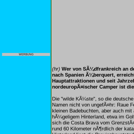
WERBUNG
(hr)
Wer von SÃ¼dfrankreich an de
nach Spanien Ã¼berquert, erreicht
Hauptattraktionen und seit Jahrzeh
nordeuropÃ¤ischer Camper ist die
Die "wilde KÃ¼ste", so die deutsch
Namen nicht von ungefÃ¤hr: Raue Fe
kleinen Badebuchten, aber auch mit
hÃ¼geligem Hinterland, etwa im Golf
sich die Costa Brava vom GrenzstÃ¤
rund 60 Kilometer nÃ¶rdlich der kat