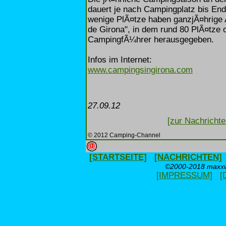
dauert je nach Campingplatz bis End
wenige PlÃ¤tze haben ganzjÃ¤hrige
de Girona", in dem rund 80 PlÃ¤tze o
CampingfÃ¼hrer herausgegeben.
Infos im Internet:
www.campingsingirona.com
27.09.12
[zur Nachrichte
© 2012 Camping-Channel
[STARTSEITE]
[NACHRICHTEN]
©2000-2018 maxxwe
[IMPRESSUM]
[