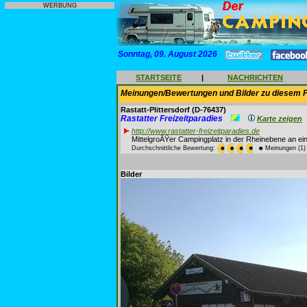
WERBUNG
Sonntag, 09. August 2026
STARTSEITE
|
NACHRICHTEN
Meinungen/Bewertungen und Bilder zu diesem P
Rastatt-Plittersdorf
(D-76437)
Rastatter Freizeitparadies
Karte zeigen
http://www.rastatter-freizeitparadies.de
MittelgroÃŸer Campingplatz in der Rheinebene an e
Durchschnittliche Bewertung:
Meinungen (1)
Bilder