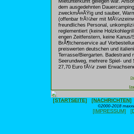
Mietunterkunft gelegen war. Anson
dem ausgedehnten Dauercampingar
zweckmÃ¤ÃŸig und sauber, Warm
(offenbar frÃ¼her mit MÃ¼nzeinwu
freundliches Personal, unkomplizi
reglementiert (keine Holzkohlegri
engen Zeitfenstern, keine Kanus/S
BrÃ¶tchenservice auf Vorbestellu
preiswerten deutschen und italie
Terrasse/Biergarten. Badestrand
Seerundweg, mehrere Spiel- und
27,70 Euro fÃ¼r zwei Erwachsene
Di
[zu
[STARTSEITE]
[NACHRICHTEN]
©2000-2018 maxxwe
[IMPRESSUM]
[