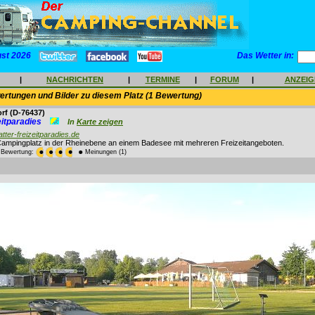
ust 2026
Das Wetter in:
|
NACHRICHTEN
|
TERMINE
|
FORUM
|
ANZEI
rtungen und Bilder zu diesem Platz (1 Bewertung)
orf
(D-76437)
zeitparadies
Karte zeigen
atter-freizeitparadies.de
Campingplatz in der Rheinebene an einem Badesee mit mehreren Freizeitangeboten.
e Bewertung:
Meinungen (1)