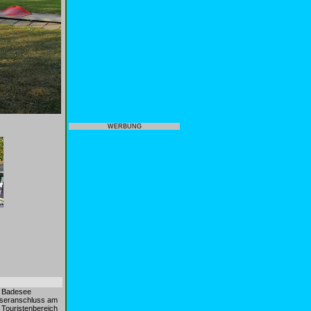
WERBUNG
m Badesee
asseranschluss am
 Touristenbereich