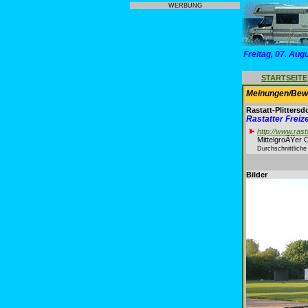
WERBUNG
Freitag, 07. Aug
STARTSEITE
Meinungen/Bewe
Rastatt-Plittersd
Rastatter Frei
http://www.rast
MittelgroÃŸer 
Durchschnittlich
Bilder