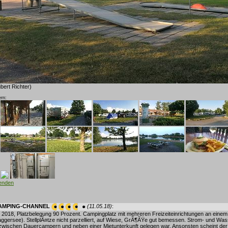
bert Richter)
rn:
lenden
CAMPING-CHANNEL
(11.05.18)
:
 2018, Platzbelegung 90 Prozent. Campingplatz mit mehreren Freizeiteinrichtungen an eine
aggersee). StellplÃ¤tze nicht parzelliert, auf Wiese, GrÃ¶ÃŸe gut bemessen. Strom- und W
r zwischen Dauercampern und neben einer Mietunterkunft gelegen war. Ansonsten scheint der