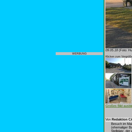
09.05.18
(Foto: Hu
WERBUNG
Klicken zum Vergröße
Großes Bild ausb
Von
Redaktion 
Besuch im Mai
(ehemaliger B
Stellplatz, de