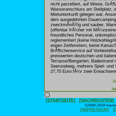
nicht parzelliert, auf Wiese, Gr
Wasseranschluss am Stellplatz, 
Mietunterkunft gelegen war. Anson
dem ausgedehnten Dauercampingar
zweckmÃ¤ÃŸig und sauber, Warm
(offenbar frÃ¼her mit MÃ¼nzeinwu
freundliches Personal, unkomplizi
reglementiert (keine Holzkohlegri
engen Zeitfenstern, keine Kanus/S
BrÃ¶tchenservice auf Vorbestellu
preiswerten deutschen und italie
Terrasse/Biergarten. Badestrand
Seerundweg, mehrere Spiel- und
27,70 Euro fÃ¼r zwei Erwachsene
Di
[zu
[STARTSEITE]
[NACHRICHTEN]
©2000-2018 maxxwe
[IMPRESSUM]
[