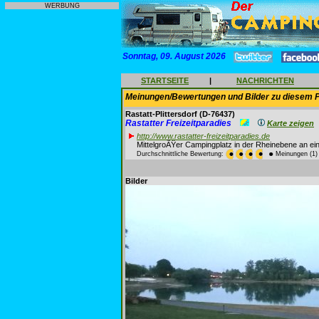
WERBUNG
Sonntag, 09. August 2026
STARTSEITE
|
NACHRICHTEN
Meinungen/Bewertungen und Bilder zu diesem P
Rastatt-Plittersdorf
(D-76437)
Rastatter Freizeitparadies
Karte zeigen
http://www.rastatter-freizeitparadies.de
MittelgroÃŸer Campingplatz in der Rheinebene an e
Durchschnittliche Bewertung:
Meinungen (1)
Bilder