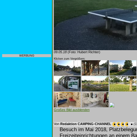
09.05.18
(Foto: Hubert Richter)
WERBUNG
Klicken zum Vergrößern:
Großes Bild ausblenden
Von
Redaktion CAMPING-CHANNEL
(1
Besuch im Mai 2018, Platzbelegu
Freizeiteinrichtungen an einem B