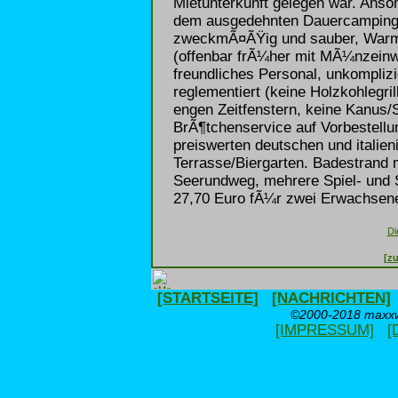
Mietunterkunft gelegen war. Anson
dem ausgedehnten Dauercampingar
zweckmÃ¤ÃŸig und sauber, Warm
(offenbar frÃ¼her mit MÃ¼nzeinwu
freundliches Personal, unkomplizi
reglementiert (keine Holzkohlegri
engen Zeitfenstern, keine Kanus/S
BrÃ¶tchenservice auf Vorbestellu
preiswerten deutschen und italie
Terrasse/Biergarten. Badestrand
Seerundweg, mehrere Spiel- und
27,70 Euro fÃ¼r zwei Erwachsene
Di
[zu
[STARTSEITE]
[NACHRICHTEN]
©2000-2018 maxxwe
[IMPRESSUM]
[