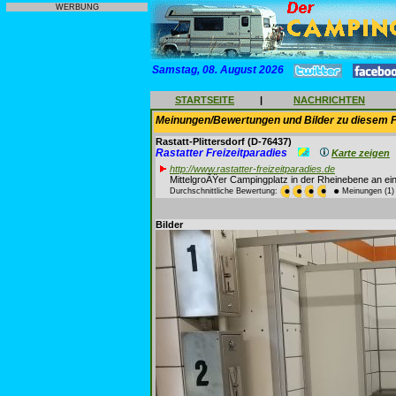
WERBUNG
Samstag, 08. August 2026
STARTSEITE
|
NACHRICHTEN
Meinungen/Bewertungen und Bilder zu diesem P
Rastatt-Plittersdorf
(D-76437)
Rastatter Freizeitparadies
Karte zeigen
http://www.rastatter-freizeitparadies.de
MittelgroÃŸer Campingplatz in der Rheinebene an e
Durchschnittliche Bewertung:
Meinungen (1)
Bilder