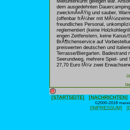
Mietunterkunft gelegen war. Anson
dem ausgedehnten Dauercampingar
zweckmÃ¤ÃŸig und sauber, Warm
(offenbar frÃ¼her mit MÃ¼nzeinwu
freundliches Personal, unkomplizi
reglementiert (keine Holzkohlegri
engen Zeitfenstern, keine Kanus/S
BrÃ¶tchenservice auf Vorbestellu
preiswerten deutschen und italie
Terrasse/Biergarten. Badestrand
Seerundweg, mehrere Spiel- und
27,70 Euro fÃ¼r zwei Erwachsene
Di
[zu
[STARTSEITE]
[NACHRICHTEN]
©2000-2018 maxxwe
[IMPRESSUM]
[