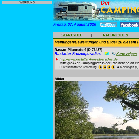
WERBUNG
Freitag, 07. August 2026
STARTSEITE
|
NACHRICHTEN
Meinungen/Bewertungen und Bilder zu diesem P
Rastatt-Plittersdorf
(D-76437)
Rastatter Freizeitparadies
Karte zeigen
http://www.rastatter-freizeitparadies.de
MittelgroÃŸer Campingplatz in der Rheinebene an e
Durchschnittliche Bewertung:
Meinungen (1)
Bilder