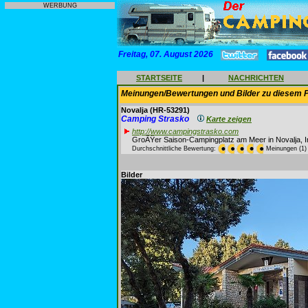
WERBUNG
Freitag, 07. August 2026
STARTSEITE
|
NACHRICHTEN
Meinungen/Bewertungen und Bilder zu diesem P
Novalja
(HR-53291)
Camping Strasko
Karte zeigen
http://www.campingstrasko.com
GroÃŸer Saison-Campingplatz am Meer in Novalja, I
Durchschnittliche Bewertung:
Meinungen (1)
Bilder