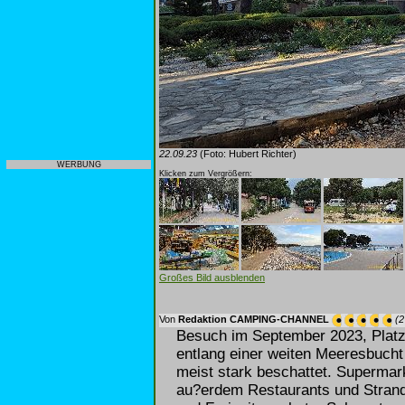
22.09.23
(Foto: Hubert Richter)
WERBUNG
Klicken zum Vergrößern:
Großes Bild ausblenden
Von
Redaktion CAMPING-CHANNEL
(2
Besuch im September 2023, Platz
entlang einer weiten Meeresbucht 
meist stark beschattet. Supermar
au?erdem Restaurants und Strandb