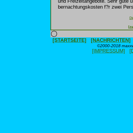
und Freizeitangebote. Sehr gute u
bernachtungskosten f?r zwei Pers
Di
[zu
[STARTSEITE]
[NACHRICHTEN]
©2000-2018 maxxwe
[IMPRESSUM]
[