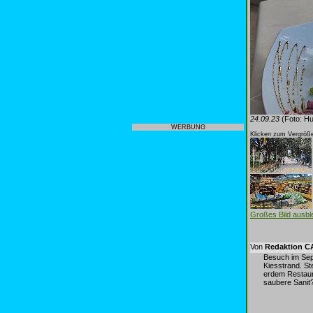
24.09.23
(Foto: Hu
WERBUNG
Klicken zum Vergröße
Großes Bild ausb
Von
Redaktion 
Besuch im Sep
Kiesstrand. St
erdem Restaura
saubere Sanit?