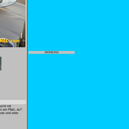
WERBUNG
ucht mit
en am Platz, au?
ute und stets