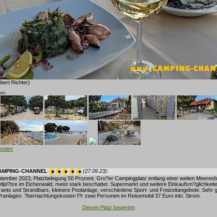
bert Richter)
rn:
lenden
CAMPING-CHANNEL
(27.09.23)
:
tember 2023, Platzbelegung 50 Prozent. Gro?er Campingplatz entlang einer weiten Meeresb
ellpl?tze im Eichenwald, meist stark beschattet. Supermarkt und weitere Einkaufsm?glichkeit
nts und Strandbars, kleinere Poolanlage, verschiedene Sport- und Freizeitangebote. Sehr g
ranlagen. ?bernachtungskosten f?r zwei Personen im Reisemobil 37 Euro inkl. Strom.
Diesen Platz bewerten