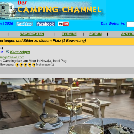
ust 2026
Das Wetter in:
|
NACHRICHTEN
|
TERMINE
|
FORUM
|
ANZEI
rtungen und Bilder zu diesem Platz (1 Bewertung)
1)
ko
Karte zeigen
mpingstrasko.com
-Campingplatz am Meer in Novalja, Insel Pag.
e Bewertung:
Meinungen (1)