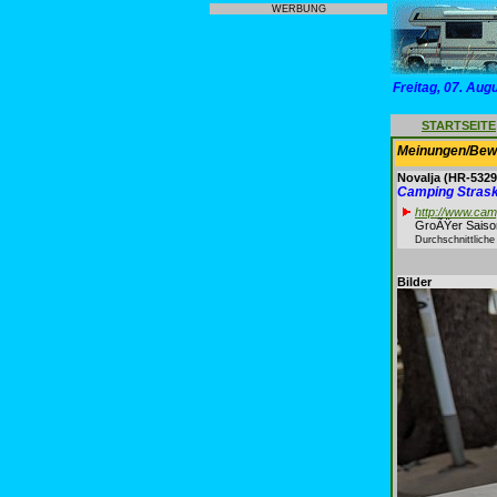
WERBUNG
Freitag, 07. Aug
STARTSEITE
Meinungen/Bewe
Novalja
(HR-5329
Camping Stras
http://www.ca
GroÃŸer Saison
Durchschnittlich
Bilder