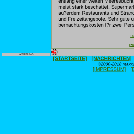
entlang einer weiten Meeresbucht 
meist stark beschattet. Supermar
au?erdem Restaurants und Strandb
und Freizeitangebote. Sehr gute u
bernachtungskosten f?r zwei Pers
Di
[zu
WERBUNG
[STARTSEITE]
[NACHRICHTEN]
©2000-2018 maxxwe
[IMPRESSUM]
[