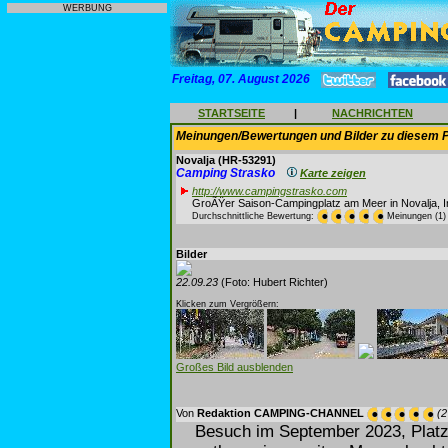
WERBUNG
Freitag, 07. August 2026
STARTSEITE
|
NACHRICHTEN
Meinungen/Bewertungen und Bilder zu diesem P
Novalja
(HR-53291)
Camping Strasko
Karte zeigen
http://www.campingstrasko.com
GroÃŸer Saison-Campingplatz am Meer in Novalja, I
Durchschnittliche Bewertung:
Meinungen (1)
Bilder
22.09.23
(Foto: Hubert Richter)
Klicken zum Vergrößern:
Großes Bild ausblenden
Von
Redaktion CAMPING-CHANNEL
(2
Besuch im September 2023, Platz