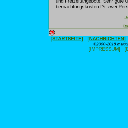
und Freizeitangebote. Sehr gute u
bernachtungskosten f?r zwei Pers
Di
[zu
[STARTSEITE]
[NACHRICHTEN]
©2000-2018 maxxwe
[IMPRESSUM]
[