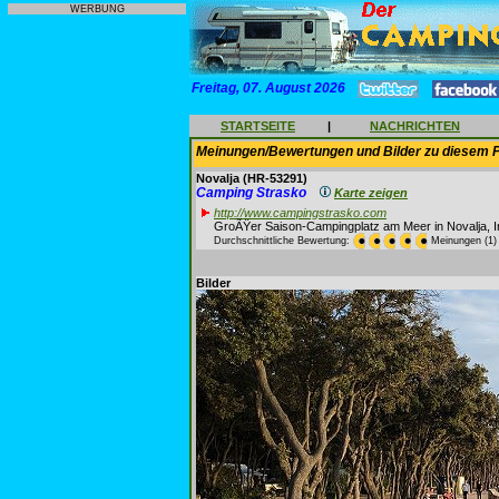
WERBUNG
Freitag, 07. August 2026
STARTSEITE
|
NACHRICHTEN
Meinungen/Bewertungen und Bilder zu diesem P
Novalja
(HR-53291)
Camping Strasko
Karte zeigen
http://www.campingstrasko.com
GroÃŸer Saison-Campingplatz am Meer in Novalja, I
Durchschnittliche Bewertung:
Meinungen (1)
Bilder