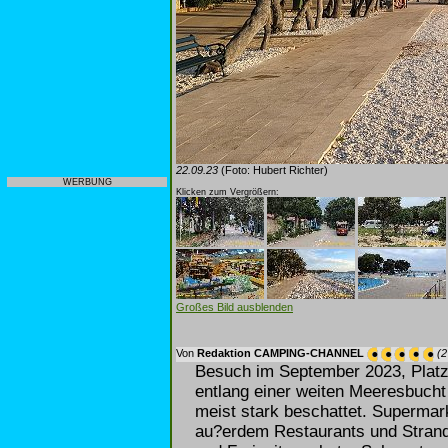
22.09.23
(Foto: Hubert Richter)
WERBUNG
Klicken zum Vergrößern:
Großes Bild ausblenden
Von
Redaktion CAMPING-CHANNEL
(2
Besuch im September 2023, Platz
entlang einer weiten Meeresbucht 
meist stark beschattet. Supermar
au?erdem Restaurants und Strandb